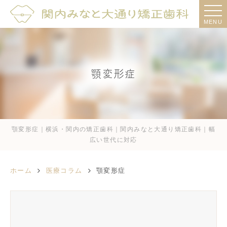
MENU
顎変形症
顎変形症｜横浜・関内の矯正歯科｜関内みなと大通り矯正歯科｜幅
広い世代に対応
ホーム
医療コラム
顎変形症