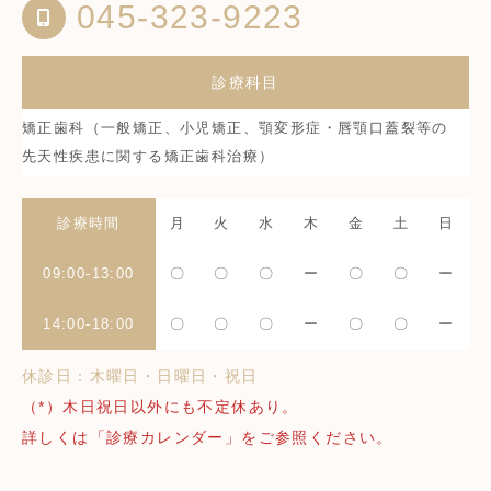
045-323-9223
診療科目
矯正歯科（一般矯正、小児矯正、顎変形症・唇顎口蓋裂等の
先天性疾患に関する矯正歯科治療）
診療時間
月
火
水
木
金
土
日
09:00-13:00
〇
〇
〇
ー
〇
〇
ー
14:00-18:00
〇
〇
〇
ー
〇
〇
ー
休診日：木曜日・日曜日・祝日
（*）木日祝日以外にも不定休あり。
詳しくは「診療カレンダー」をご参照ください。