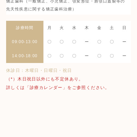
矯正歯科（一般矯正、小児矯正、顎変形症・唇顎口蓋裂等の
先天性疾患に関する矯正歯科治療）
診療時間
月
火
水
木
金
土
日
09:00-13:00
〇
〇
〇
ー
〇
〇
ー
14:00-18:00
〇
〇
〇
ー
〇
〇
ー
休診日：木曜日・日曜日・祝日
（*）木日祝日以外にも不定休あり。
詳しくは「診療カレンダー」をご参照ください。