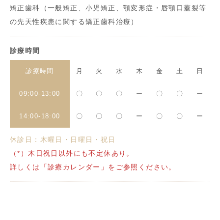
矯正歯科（一般矯正、小児矯正、顎変形症・唇顎口蓋裂等
の先天性疾患に関する矯正歯科治療）
診療時間
診療時間
月
火
水
木
金
土
日
09:00-13:00
〇
〇
〇
ー
〇
〇
ー
14:00-18:00
〇
〇
〇
ー
〇
〇
ー
休診日：木曜日・日曜日・祝日
（*）木日祝日以外にも不定休あり。
詳しくは「診療カレンダー」をご参照ください。